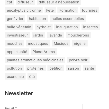
cpf
diffuseur
diffuseur à nébulisation
eucalyptus citronné
Fete
Formation
fourmies
genévrier
habitation
huiles essentielles
huile végétale
hydrolat
inauguration
insectes
investisseur
jardin
lavande
moucherons
mouches
moustiques
Musique
nigelle
opportunité
PlanetAroma
plantes aromatiques médicinales
poivre noir
pollution
protéines
pétition
saison
santé
économie
été
Newsletter
Email *