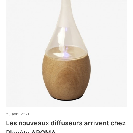
4
23 avril 2021
mai
Les nouveaux diffuseurs arrivent chez
2021
Planète AROMA.