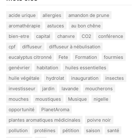
acide urique
allergies
amandon de prune
aromathérapie
astuces
au bon chêne
bien-etre
capital
chanvre
CO2
conférence
cpf
diffuseur
diffuseur à nébulisation
eucalyptus citronné
Fete
Formation
fourmies
genévrier
habitation
huiles essentielles
huile végétale
hydrolat
inauguration
insectes
investisseur
jardin
lavande
moucherons
mouches
moustiques
Musique
nigelle
opportunité
PlanetAroma
plantes aromatiques médicinales
poivre noir
pollution
protéines
pétition
saison
santé