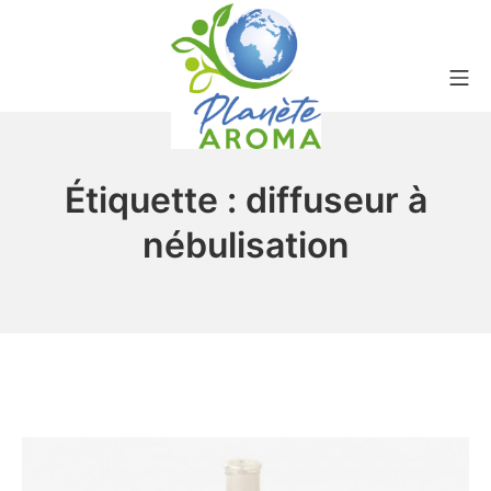
Aller
au
contenu
Me
Planète aroma
Étiquette : diffuseur à
nébulisation