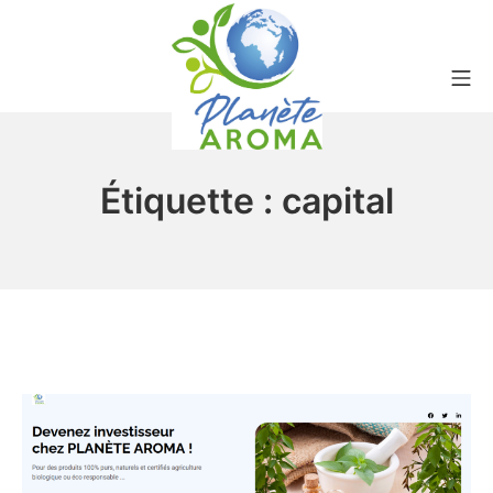
Aller
au
contenu
Me
Planète aroma
Étiquette : capital